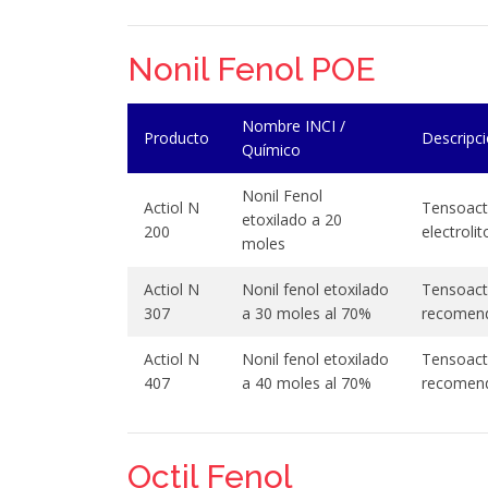
Nonil Fenol POE
Nombre INCI /
Producto
Descripc
Químico
Nonil Fenol
Actiol N
Tensoact
etoxilado a 20
200
electroli
moles
Actiol N
Nonil fenol etoxilado
Tensoacti
307
a 30 moles al 70%
recomend
Actiol N
Nonil fenol etoxilado
Tensoacti
407
a 40 moles al 70%
recomend
Octil Fenol