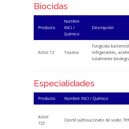
Biocidas
Nombre
Producto
INCI /
Descripción
Químico
Fungicida-bacterici
Actiol TZ
Triazina
refrigerantes, aceit
totalmente biodegr
Especialidades
Producto
Nombre INCI / Químico
Actiol
Dioctil sulfosuccinato de sodio 70
725