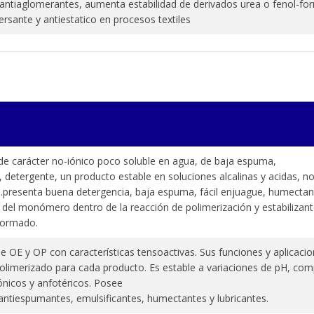
s antiaglomerantes, aumenta estabilidad de derivados urea o fenol-for
ersante y antiestatico en procesos textiles
de carácter no-iónico poco soluble en agua, de baja espuma,
, detergente, un producto estable en soluciones alcalinas y acidas, n
o.presenta buena detergencia, baja espuma, fácil enjuague, humecta
 del monómero dentro de la reacción de polimerización y estabilizant
formado.
 OE y OP con características tensoactivas. Sus funciones y aplicacio
olimerizado para cada producto. Es estable a variaciones de pH, com
iónicos y anfotéricos. Posee
antiespumantes, emulsificantes, humectantes y lubricantes.