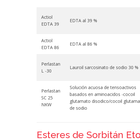
Actiol
EDTA al 39 %
EDTA 39
Actiol
EDTA al 86 %
EDTA 86
Perlastan
Lauroil sarcosinato de sodio 30 %
L -30
Solución acuosa de tensoactivos
Perlastan
basados en aminoacidos -cocoil
SC 25
glutamato disodico/cocoil glutam
NKW
de sodio
Esteres de Sorbitán Eto