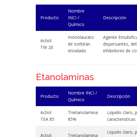
Nombre
Producto
INCI /
Descripción
Químico
monolaurato
Agente Emulsifica
Actiol
de sorbitán
dispersantes, de
TW 20
etoxilado
inhibidores de co
Etanolaminas
Nombre INCI /
Producto
Descripción
Químico
Actiol
Trietanolamina
Liquido claro,
TEA 85
85%
caracteristicas
Liquido claro,
Actiol
Trietanolamina