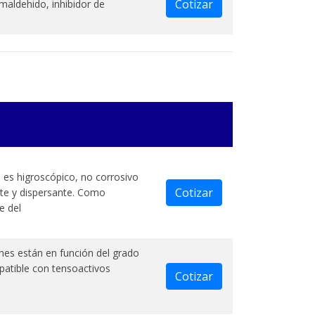
Cotizar
maldehido, inhibidor de
o es higroscópico, no corrosivo
Cotizar
nte y dispersante. Como
e del
nes están en función del grado
patible con tensoactivos
Cotizar