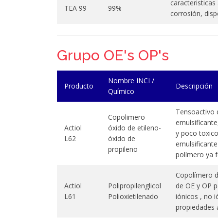
caracteristica
TEA 99
99%
corrosión, disp
Grupo OE's OP's
Nombre INCI /
Producto
Descripción
Químico
Tensoactivo 
Copolimero
emulsificante
Actiol
óxido de etileno-
y poco toxic
L62
óxido de
emulsificante
propileno
polímero ya 
Copolímero de
Actiol
Polipropilenglicol
de OE y OP p
L61
Polioxietilenado
iónicos , no 
propiedades 