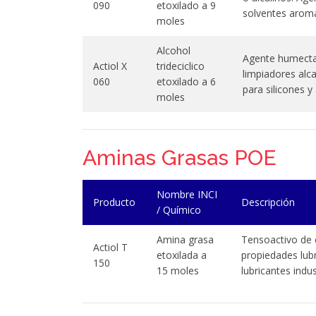
090
etoxilado a 9
solventes aromá
moles
Alcohol
Agente humectan
Actiol X
trideciclico
limpiadores alca
060
etoxilado a 6
para silicones y
moles
Aminas Grasas POE
Nombre INCI
Producto
Descripción
/ Químico
Amina grasa
Tensoactivo de c
Actiol T
etoxilada a
propiedades lubr
150
15 moles
lubricantes indus