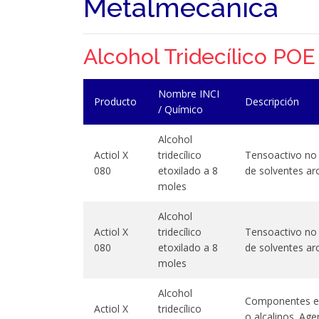
Metalmecánica
Alcohol Tridecílico POE
Nombre INCI
Producto
Descripción
/ Químico
Alcohol
Actiol X
tridecílico
Tensoactivo no 
080
etoxilado a 8
de solventes ar
moles
Alcohol
Actiol X
tridecílico
Tensoactivo no 
080
etoxilado a 8
de solventes ar
moles
Alcohol
Componentes en 
Actiol X
tridecílico
o alcalinos. Ag