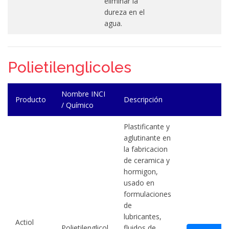
eliminar la
dureza en el
agua.
Polietilenglicoles
Nombre INCI
Producto
Descripción
/ Químico
Plastificante y
aglutinante en
la fabricacion
de ceramica y
hormigon,
usado en
formulaciones
de
lubricantes,
Actiol
Polietilenglicol
fluidos de