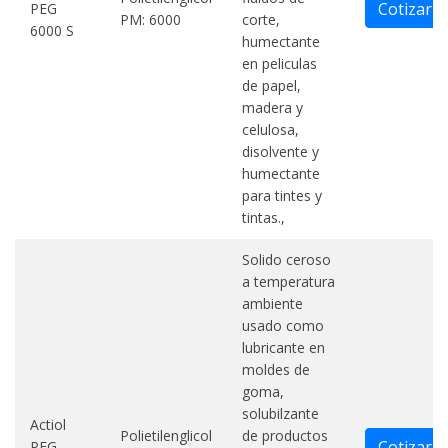
Cotizar
PEG
PM: 6000
corte,
6000 S
humectante
en peliculas
de papel,
madera y
celulosa,
disolvente y
humectante
para tintes y
tintas.,
Solido ceroso
a temperatura
ambiente
usado como
lubricante en
moldes de
goma,
solubilzante
Actiol
Polietilenglicol
de productos
Cotizar
PEG