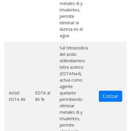
metales di y
trivalentes,
permite
eliminar la
dureza en el
agua.
Sal tetrasodica
del acido
etilendiamino
tetra acetico
(EDTANa4),
actua como
agente
Actiol
EDTA al
quelante
Cotizar
EDTA 86
86 %
permitiendo
eliminar
metales di y
trivalentes,
permite