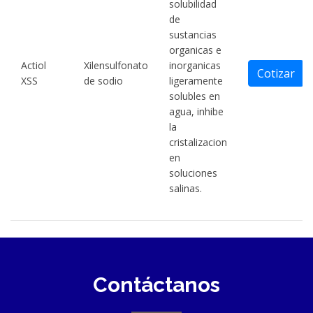
solubilidad
de
sustancias
organicas e
Actiol
Xilensulfonato
inorganicas
Cotizar
XSS
de sodio
ligeramente
solubles en
agua, inhibe
la
cristalizacion
en
soluciones
salinas.
Contáctanos