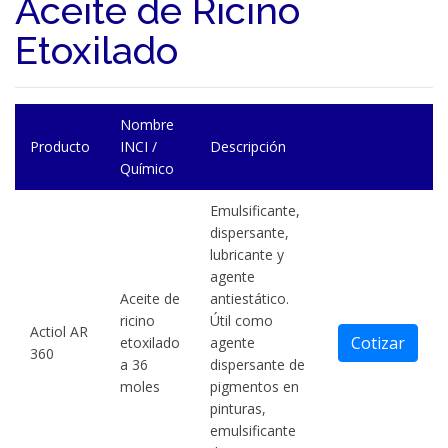
Aceite de Ricino
Etoxilado
Nombre
Producto
INCI /
Descripción
Químico
Emulsificante,
dispersante,
lubricante y
agente
Aceite de
antiestático.
ricino
Útil como
Actiol AR
Cotizar
etoxilado
agente
360
a 36
dispersante de
moles
pigmentos en
pinturas,
emulsificante